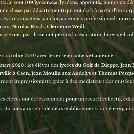
te.Ce sont
109 lycéen.e.s
(lycéens, apprentis, jeunes en déc
une classe par département) qui ont écrit à partir d'un cor
te, accompagnés par cinq auteur.e.s professionnels norma
rno, Nicolas Rivals, Clémence Weill
.
 prévues par classe ont permis la réalisation du recueil coll
en octobre 2019 avec les enseignant.e.s et auteur.e.s.
ars 2020 : les élèves des
lycées du Golf de Dieppe, Jea
ville à Caen, Jean Moulin aux Andelys et Thomas Pesqu
ement impressionniste grâce à des médiateurs des musées 
.
des élèves ont été rassemblés pour un recueil collectif, édit
stitutions aux seins de deux établissements ont été organi