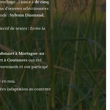
rochage...) issu.e.s
de cinq
pus d'œuvres sélectionnées
nds :
Sylvain Diamand,
ectif de textes :
Ecrire la
n Monnet à Mortagne-au-
et à Coutances
ont été
normands et ont participé
é en mai.
sées (adaptation au contexte