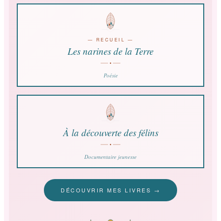
— RECUEIL —
Les narines de la Terre
Poésie
À la découverte des félins
Documentaire jeunesse
DÉCOUVRIR MES LIVRES →