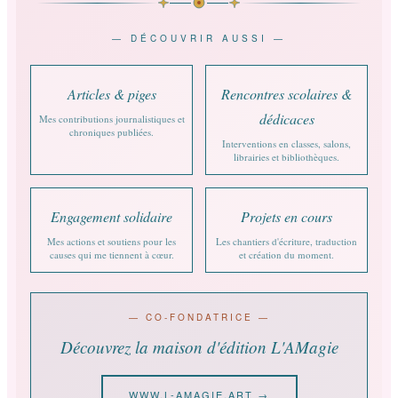
— DÉCOUVRIR AUSSI —
Articles & piges
Rencontres scolaires &
dédicaces
Mes contributions journalistiques et
chroniques publiées.
Interventions en classes, salons,
librairies et bibliothèques.
Engagement solidaire
Projets en cours
Mes actions et soutiens pour les
Les chantiers d'écriture, traduction
causes qui me tiennent à cœur.
et création du moment.
— CO-FONDATRICE —
Découvrez la maison d'édition L'AMagie
WWW.L-AMAGIE.ART →